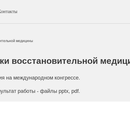
Контакты
вительной медицины
ики восстановительной меди
ия на международном конгрессе.
ультат работы - файлы pptx, pdf.