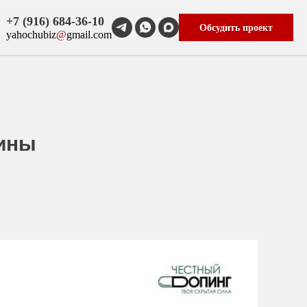
+7 (916) 684-36-10
Обсудить проект
yahochubiz
@
gmail.com
цины