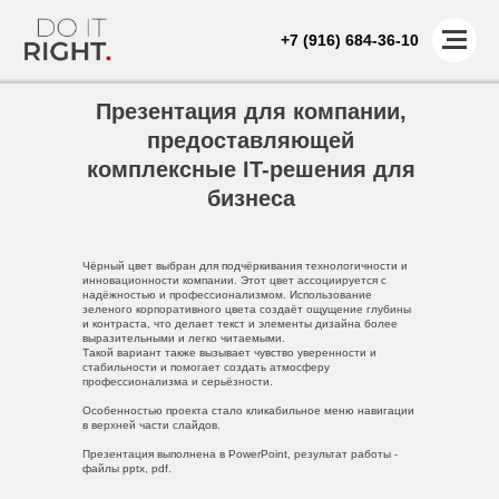
+7 (916) 684-36-10
Презентация для компании,
предоставляющей
комплексные IT-решения для
бизнеса
Чёрный цвет выбран для подчёркивания технологичности и
инновационности компании. Этот цвет ассоциируется с
надёжностью и профессионализмом. Использование
зеленого корпоративного цвета создаёт ощущение глубины
и контраста, что делает текст и элементы дизайна более
выразительными и легко читаемыми.
Такой вариант также вызывает чувство уверенности и
стабильности и помогает создать атмосферу
профессионализма и серьёзности.
Особенностью проекта стало кликабильное меню навигации
в верхней части слайдов.
Презентация выполнена в PowerPoint, результат работы -
файлы pptx, pdf.