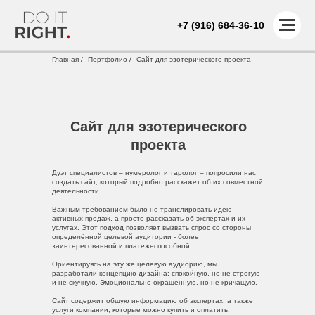
+7 (916) 684-36-10
Главная /
Портфолио /
Сайт для эзотерического проекта
Сайт для эзотерического
проекта
Дуэт специалистов – нумеролог и таролог – попросили нас
создать сайт, который подробно расскажет об их совместной
деятельности.
Важным требованием было не транслировать идею
активных продаж, а просто рассказать об экспертах и их
услугах. Этот подход позволяет вызвать спрос со стороны
определённой целевой аудитории - более
заинтересованной и платежеспособной.
Ориентируясь на эту же целевую аудиорию, мы
разработали концепцию дизайна: спокойную, но не строгую
и не скучную. Эмоционально окрашенную, но не кричащую.
Сайт содержит общую информацию об экспертах, а также
услуги компании, которые можно купить и оплатить.